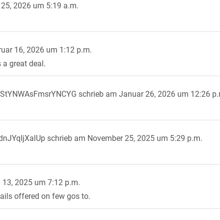
25, 2026
um
5:19 a.m.
uar 16, 2026
um
1:12 p.m.
s a great deal.
UStYNWAsFmsrYNCYG
schrieb am
Januar 26, 2026
um
12:26 p
nJYqIjXalUp
schrieb am
November 25, 2025
um
5:29 p.m.
l 13, 2025
um
7:12 p.m.
ails offered on few gos to.