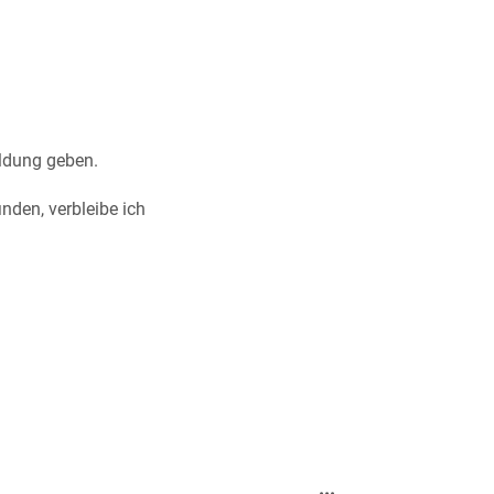
eldung geben.
nden, verbleibe ich
Diese
...