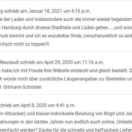
rg
schrieb am
Januar 18, 2021
um
4:16 p.m.
wie der Laden und insbesondere auch die immer wieder begeister
n Hamburg durch diverse Stadtteile und Läden gehen.....und wür
ruck kommt und ich es wunderbar finde, zwischenzeitlich so ei
infach nicht zu toppen!!!
Neustadt
schrieb am
April 29, 2020
um
11:16 a.m.
habe ich mit Freude Ihre Website entdeckt und gleich bestellt. Di
ch würde mich über zusätzliche Längenangaben zu Oberteilen und
 U. Ortmann-Schröder
chrieb am
April 8, 2020
um
4:41 p.m.
in Hitzacker) und klasse individuelle Beratung von Birgit und 
Erfahrungen in den letzten Jahren nun endlich auch online. Unbed
ereinfacht werden? Danke für die schnelle und treffsichere Liefe