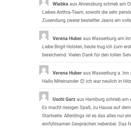
Wiebke
aus
Ahrensburg
schrieb am
Ok
Liebes Anthra-Team, sowohl die sehr persö
Zusendung zweier bestellter Jeans ein voll
Verena Huber
aus
Wasserburg am In
Liebe Birgit Holsten, heute trug ich zum e
bereichernd. Vielen Dank für den tollen Ser
Verena Huber
aus
Wasserburg a. Inn
Hallo Miteinander 😊 ich war neulich in Hit
Uschi Garz
aus
Hamburg
schrieb am
A
Es macht riesigen Spaß, zu Hause auf dem S
Startseite. Allerdings ist es das alles nur
einfühlsamen Gesprächen nebenbei. Das fehl