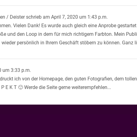
en / Deister
schrieb am
April 7, 2020
um
1:43 p.m.
en. Vielen Dank! Es wurde auch gleich eine Anprobe gestartet -
Größe und den Loop in dem für mich richtigem Farbton. Mein Publ
ld wieder persönlich in Ihrem Geschäft stöbern zu können. Ganz 
0
um
3:33 p.m.
ndruckt ich von der Homepage, den guten Fotografien, dem tollen
 P E K T 🙂 Werde die Seite gerne weiterempfehlen...