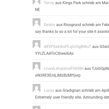
Terrie
aus
Kings Park
schrieb am
Mai 
NE
Deidre
aus
Risogrund
schrieb am
Febr
say thanks to so a lot for your site it assist
dXVFSekthsPLqCrOgBWuT
aus
GSe
YYcZLAATnCXrewibAz
LruvxLdrcjnhvxFHGNH
aus
TJoGQpNd
sWzREXEntjJMzBzMffjxrp
Lucas
aus
Gradignan
schrieb am
Apri
Extremely user friendly site. Astounding det