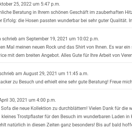
tober 25, 2022
um
5:47 p.m.
nliche Beratung in Ihrem schönen Geschäft im zauberhaften Hitz
er Erfolg: die Hosen passten wunderbar bei sehr guter Qualität.
n
schrieb am
September 19, 2021
um
10:02 p.m.
rsten Mal meinen neuen Rock und das Shirt von Ihnen. Es war ei
vice mit dem breiten Angebot. Alles Gute für Ihre Arbeit von Ver
schrieb am
August 29, 2021
um
11:45 a.m.
zacker zu Besuch und erhielt eine sehr gute Beratung! Freue mic
pril 30, 2021
um
4:00 p.m.
ofa die neue Kollektion zu durchblättern! Vielen Dank für die 
 ein kleines Trostpflaster für den Besuch im wunderbaren Laden in
t natürlich in diesen Zeiten ganz besonders! Bis auf bald hoffe