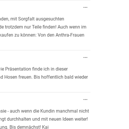
Diese
...
Metabox
ein-/ausblenden.
nden, mit Sorgfalt ausgesuchten
de trotzdem nur Teile finden! Auch wenn im
nkaufen zu können: Von den Anthra-Frauen
Diese
...
Metabox
ein-/ausblenden.
e Präsentation finde ich in dieser
 Hosen freuen. Bis hoffentlich bald wieder
Diese
...
Metabox
ein-/ausblenden.
Jessie - auch wenn die Kundin manchmal nicht
ingt durchhalten und mit neuen Ideen weiter!
rung. Bis demnächst! Kai