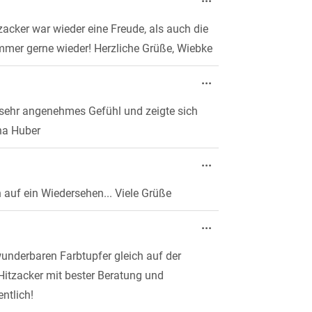
Metabox
ein-/ausblenden.
acker war wieder eine Freude, als auch die
 Immer gerne wieder! Herzliche Grüße, Wiebke
Diese
...
Metabox
ein-/ausblenden.
n sehr angenehmes Gefühl und zeigte sich
ena Huber
Diese
...
Metabox
ein-/ausblenden.
h auf ein Wiedersehen... Viele Grüße
Diese
...
Metabox
ein-/ausblenden.
wunderbaren Farbtupfer gleich auf der
 Hitzacker mit bester Beratung und
ntlich!