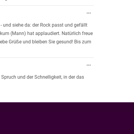
Diese
...
Metabox
ein-/ausblenden.
 und siehe da: der Rock passt und gefällt
ikum (Mann) hat applaudiert. Natürlich freue
liebe Grüße und bleiben Sie gesund! Bis zum
Diese
...
Metabox
ein-/ausblenden.
 Spruch und der Schnelligkeit, in der das