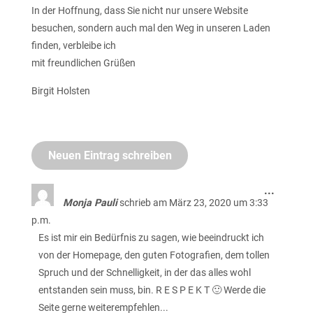
In der Hoffnung, dass Sie nicht nur unsere Website
besuchen, sondern auch mal den Weg in unseren Laden
finden, verbleibe ich
mit freundlichen Grüßen
Birgit Holsten
Diese
...
Metabo
Monja Pauli
schrieb am
März 23, 2020
um
3:33
ein-/au
p.m.
Es ist mir ein Bedürfnis zu sagen, wie beeindruckt ich
von der Homepage, den guten Fotografien, dem tollen
Spruch und der Schnelligkeit, in der das alles wohl
entstanden sein muss, bin. R E S P E K T 🙂 Werde die
Seite gerne weiterempfehlen...