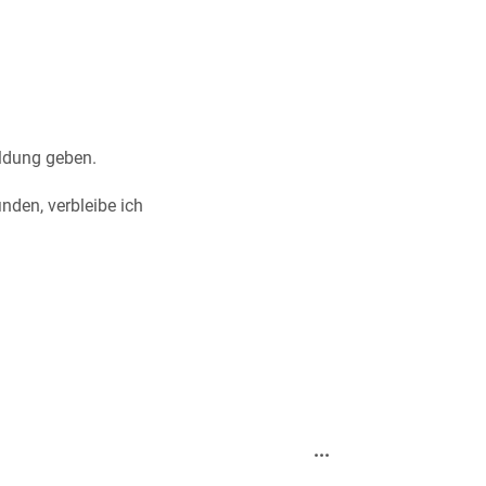
eldung geben.
nden, verbleibe ich
Diese
...
Metabox