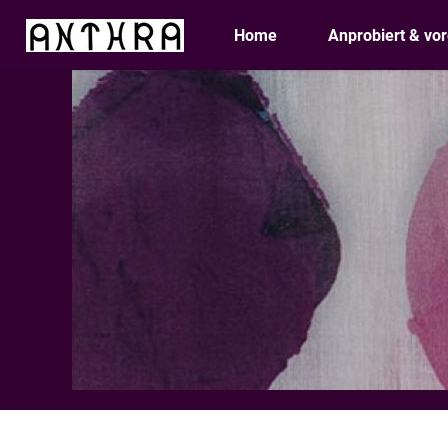
Skip
Home
Anprobiert & vor
to
content