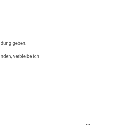
eldung geben.
nden, verbleibe ich
Diese
...
Metabox